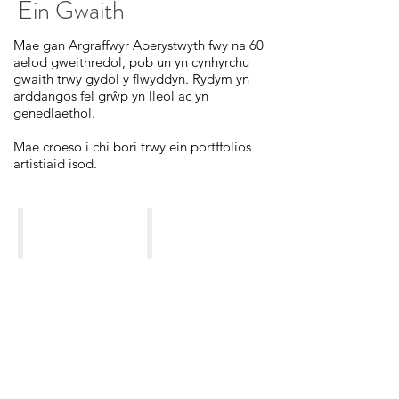
Ein Gwaith
Mae gan Argraffwyr Aberystwyth fwy na 60
aelod gweithredol, pob un yn cynhyrchu
gwaith trwy gydol y flwyddyn. Rydym yn
arddangos fel grŵp yn lleol ac yn
genedlaethol.
Mae croeso i chi bori trwy ein portffolios
artistiaid isod.
Ruth Barrett-Danes
Jessica Baudy
Collograph
&
Drypoint